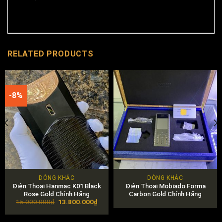
RELATED PRODUCTS
-8%
DÒNG KHÁC
DÒNG KHÁC
Điện Thoại Hanmac K01 Black
Điện Thoại Mobiado Forma
Rose Gold Chính Hãng
Carbon Gold Chính Hãng
Original
Current
15.000.000
₫
13.800.000
₫
price
price
was:
is:
15.000.000₫.
13.800.000₫.