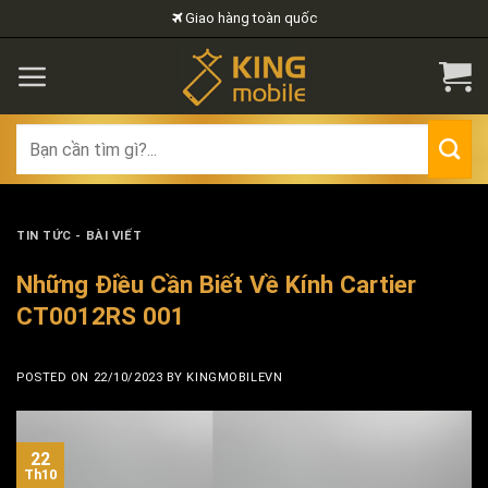
Skip
Giao hàng toàn quốc
to
content
Search
for:
TIN TỨC - BÀI VIẾT
Những Điều Cần Biết Về Kính Cartier
CT0012RS 001
POSTED ON
22/10/2023
BY
KINGMOBILEVN
22
Th10