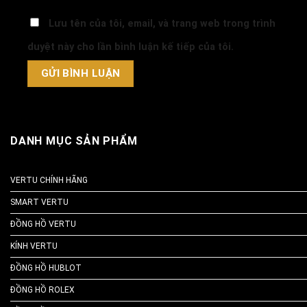
Lưu tên của tôi, email, và trang web trong trình
duyệt này cho lần bình luận kế tiếp của tôi.
DANH MỤC SẢN PHẨM
VERTU CHÍNH HÃNG
SMART VERTU
ĐỒNG HỒ VERTU
KÍNH VERTU
ĐỒNG HỒ HUBLOT
ĐỒNG HỒ ROLEX