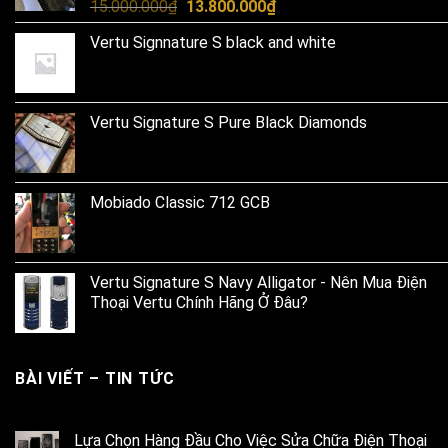
Original
Current
15.000.000
₫
13.800.000
₫
price
price
Vertu Signnature S black and white
was:
is:
15.000.000₫.
13.800.000₫.
Vertu Signature S Pure Black Diamonds
Mobiado Classic 712 GCB
Vertu Signature S Navy Alligator - Nên Mua Điện
Thoại Vertu Chính Hãng Ở Đâu?
BÀI VIẾT – TIN TỨC
Lựa Chọn Hàng Đầu Cho Việc Sửa Chữa Điện Thoại