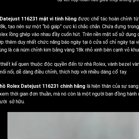
 Datejust 116231 mặt vi tính hồng
được chế tác hoàn chỉnh từ 
8k, tạo nên sự một “bộ giáp” cực kì chắc chắn. Chứa đựng tron
lex lồng ghép vào nhau đầy cuốn hút. Trên nền mặt số sử dụng 
ợp thêm duy nhất chức năng báo ngày tại ô cửa sổ chỉ ngày tại vị
ùng là cái núm chỉnh kim bằng vàng 18k nhỏ xinh bên cạnh vỏ khu
 thiết kế quen thuộc độc quyền đến từ nhà Rolex, vành bezel và
ối nối, dễ dàng điều chỉnh, thích hợp với nhiều dáng cổ tay.
hồ Rolex Datejust 116231 chính hãng
là hiện thân của sự sang
xem thời gian đơn thuần, mà nó còn là một người bạn đồng hành đ
ười sở hữu.