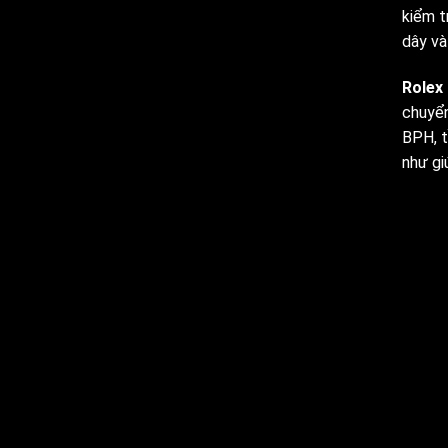
kiểm t
dây và
Rolex
chuyển
BPH, t
như gi