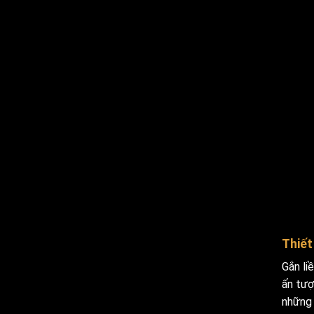
Thiết
Gắn li
ấn tượ
những 