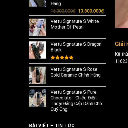
Hãng
Original
Current
15.000.000
₫
13.800.000
₫
price
price
Vertu Signature S White
was:
is:
Mother Of Pearl
15.000.000₫.
13.800.000₫
Giải
Vertu Signature S Dragon
Black
Kế thừ
116231
Rated
5.00
out of 5
Vertu Signature S Rose
Gold Ceramic Chính Hãng
Vertu Signature S Pure
Chocolate - Chiếc Điện
Thoại Đẳng Cấp Dành Cho
Quý Ông
BÀI VIẾT – TIN TỨC