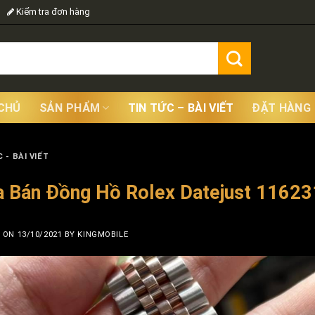
Kiểm tra đơn hàng
CHỦ
SẢN PHẨM
TIN TỨC – BÀI VIẾT
ĐẶT HÀNG
 - BÀI VIẾT
 Bán Đồng Hồ Rolex Datejust 116231
D ON
13/10/2021
BY
KINGMOBILE