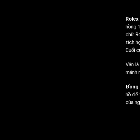
Rolex
hồng 1
chữ Ro
tích h
Cuối c
Vẫn là
mảnh m
Đồng 
hồ để 
của ng