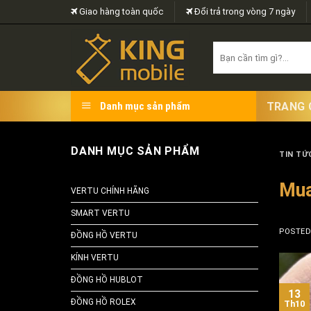
Skip
Giao hàng toàn quốc
Đổi trả trong vòng 7 ngày
to
content
Search
for:
TRANG 
Danh mục sản phẩm
DANH MỤC SẢN PHẨM
TIN TỨC
Mua
VERTU CHÍNH HÃNG
SMART VERTU
POSTE
ĐỒNG HỒ VERTU
KÍNH VERTU
ĐỒNG HỒ HUBLOT
13
ĐỒNG HỒ ROLEX
Th10