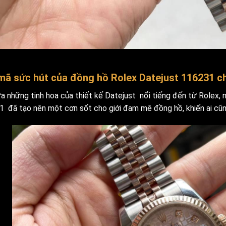
.
 mã sức hút của đồng hồ Rolex Datejust 116231 c
a những tinh hoa của thiết kế Datejust nổi tiếng đến từ Rolex, n
 đã tạo nên một cơn sốt cho giới đam mê đồng hồ, khiến ai cũng