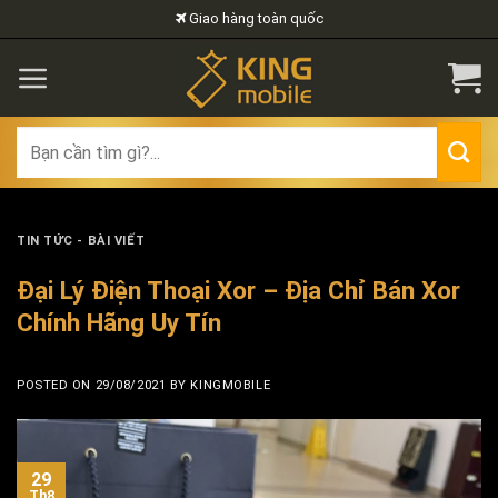
Skip
Giao hàng toàn quốc
to
content
Search
for:
TIN TỨC - BÀI VIẾT
Đại Lý Điện Thoại Xor – Địa Chỉ Bán Xor
Chính Hãng Uy Tín
POSTED ON
29/08/2021
BY
KINGMOBILE
29
Th8