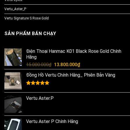
Vertu_Aster_P
Vertu Signature S Rose Gold
SẢN PHẨM BÁN CHẠY
Điện Thoại Hanmac K01 Black Rose Gold Chính
Hãng
Original
Current
15.000.000
₫
13.800.000
₫
price
price
Đồng Hồ Vertu Chính Hãng_ Phiên Bản Vàng
was:
is:
15.000.000₫.
13.800.000₫.
Rated
5.00
out of 5
Vertu Aster.P
Vertu Aster P Chính Hãng