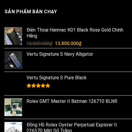
SẢN PHẨM BÁN CHẠY
Điện Thoại Hanmac K01 Black Rose Gold Chính
Hãng
Original
Current
15.000.000
₫
13.800.000
₫
price
price
Vertu Signature S Navy Alligator
was:
is:
15.000.000₫.
13.800.000₫.
Vertu Signature S Pure Black
Rated
5.00
out of 5
Rolex GMT Master II Batman 126710 BLNR
Đồng Hồ Rolex Oyster Perpetual Explorer II
226570 Mặt Số Trắng