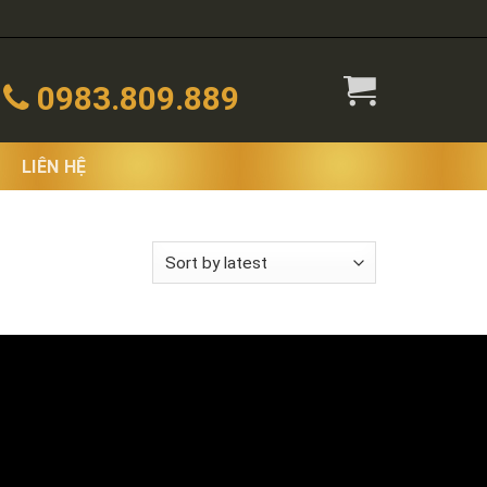
0983.809.889
LIÊN HỆ
 the single result