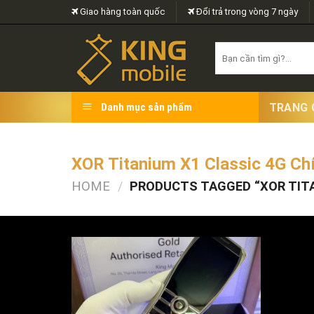
Skip
Giao hàng toàn quốc
Đổi trả trong vòng 7 ngày
to
content
Search
for:
TRANG 
Danh mục sản phẩm
XOR Titanium X1 Classic 4G Ch
HOME
/
PRODUCTS TAGGED “XOR TITA
FILTER