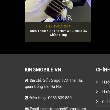
ĐIỆN THOẠI XOR
Điện Thoại XOR Titanium X1 Classic 4G
Chính Hãng
KINGMOBILE.VN
CHÍN
Địa chỉ: Số 35 ngõ 173 Thái Hà,
Hướn
quận Đống Đa, Hà Nội
Hướn
Điện thoại: 0983.809.889
Chín
Email:
manhtruonghd@gmail.com