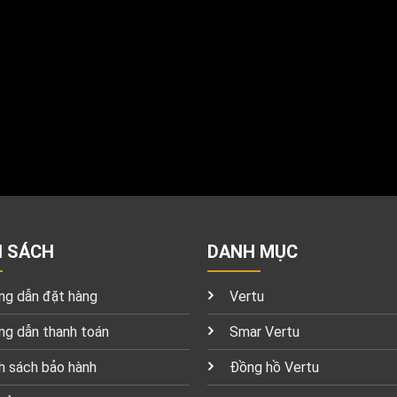
H SÁCH
DANH MỤC
g dẫn đặt hàng
Vertu
g dẫn thanh toán
Smar Vertu
h sách bảo hành
Đồng hồ Vertu