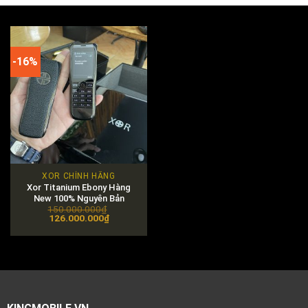
-16%
XOR CHÍNH HÃNG
Xor Titanium Ebony Hàng
New 100% Nguyên Bản
150.000.000
₫
Original
Current
126.000.000
₫
price
price
was:
is:
150.000.000₫.
126.000.000₫.