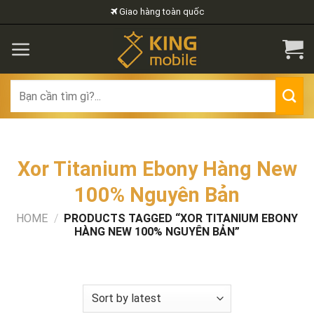
Skip
Giao hàng toàn quốc
to
content
Search
for:
Xor Titanium Ebony Hàng New
100% Nguyên Bản
HOME
/
PRODUCTS TAGGED “XOR TITANIUM EBONY
HÀNG NEW 100% NGUYÊN BẢN”
FILTER