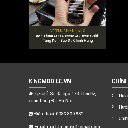
VERTU CHÍNH HÃNG
Điện Thoại XOR Classic 4G Rose Gold –
Tặng Kèm Bao Da Chính Hãng
KINGMOBILE.VN
CHÍN
Địa chỉ: Số 35 ngõ 173 Thái Hà,
Hướn
quận Đống Đa, Hà Nội
Hướn
Điện thoại: 0983.809.889
Chín
Email:
manhtruonghd@gmail.com