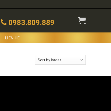
0983.809.889
LIÊN HỆ
 the single result