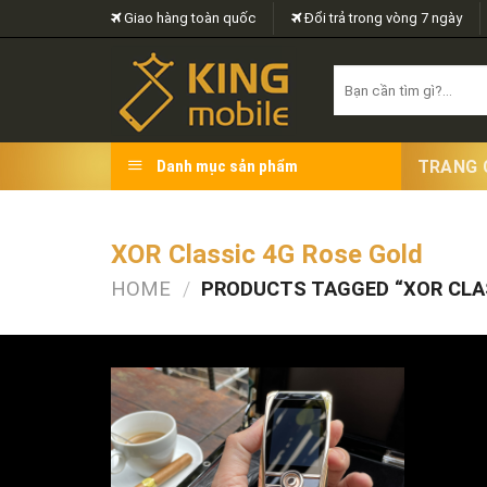
Skip
Giao hàng toàn quốc
Đổi trả trong vòng 7 ngày
to
content
Search
for:
TRANG 
Danh mục sản phẩm
XOR Classic 4G Rose Gold
HOME
/
PRODUCTS TAGGED “XOR CLAS
FILTER