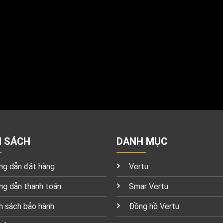
H SÁCH
DANH MỤC
g dẫn đặt hàng
Vertu
g dẫn thanh toán
Smar Vertu
h sách bảo hành
Đồng hồ Vertu