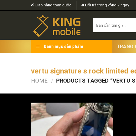
Skip
Giao hàng toàn quốc
Đổi trả trong vòng 7 ngày
to
content
Search
for:
TRANG 
Danh mục sản phẩm
vertu signature s rock limited e
HOME
/
PRODUCTS TAGGED “VERTU SI
FILTER