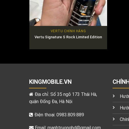
VERTU CHÍNH HÃNG
Vertu Signature S Rock Limited Edition
KINGMOBILE.VN
CHÍN
Địa chỉ: Số 35 ngõ 173 Thái Hà,
Hướn
quận Đống Đa, Hà Nội
Hướn
Điện thoại: 0983.809.889
Chín
Email:
manhtruonghd@gmail.com