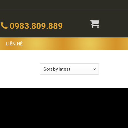
0983.809.889
LIÊN HỆ
 the single result