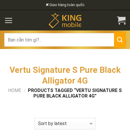
Skip
Giao hàng toàn quốc
to
content
Search
for:
Vertu Signature S Pure Black
Alligator 4G
HOME
/
PRODUCTS TAGGED “VERTU SIGNATURE S
PURE BLACK ALLIGATOR 4G”
FILTER