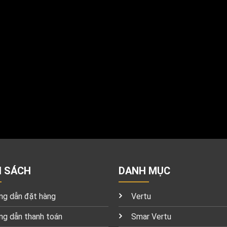
H SÁCH
DANH MỤC
g dẫn đặt hàng
Vertu
g dẫn thanh toán
Smar Vertu