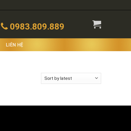
0983.809.889
LIÊN HỆ
 the single result