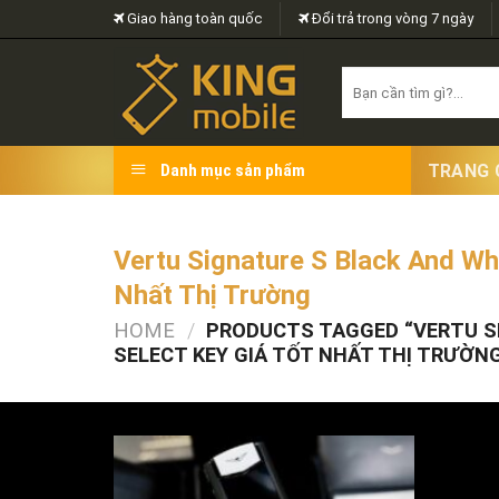
Skip
Giao hàng toàn quốc
Đổi trả trong vòng 7 ngày
to
content
Search
for:
TRANG 
Danh mục sản phẩm
Vertu Signature S Black And Wh
Nhất Thị Trường
HOME
/
PRODUCTS TAGGED “VERTU S
SELECT KEY GIÁ TỐT NHẤT THỊ TRƯỜN
FILTER