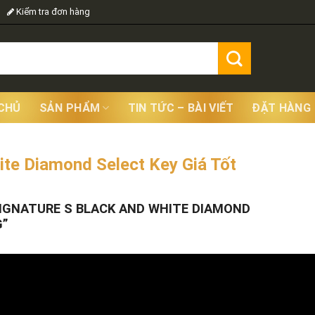
Kiểm tra đơn hàng
CHỦ
SẢN PHẨM
TIN TỨC – BÀI VIẾT
ĐẶT HÀNG
ite Diamond Select Key Giá Tốt
Showing
IGNATURE S BLACK AND WHITE DIAMOND
G”