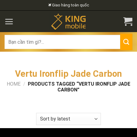
Skip
Giao hàng toàn quốc
to
content
Search
for:
Vertu Ironflip Jade Carbon
HOME
/
PRODUCTS TAGGED “VERTU IRONFLIP JADE
CARBON”
FILTER