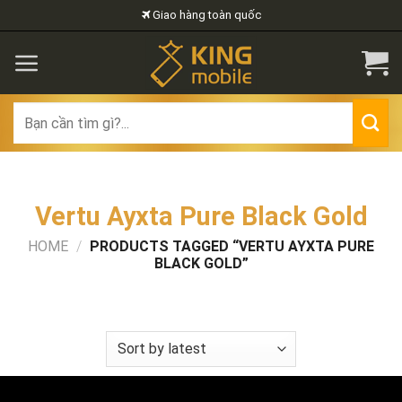
Skip
Giao hàng toàn quốc
to
content
Search
for:
Vertu Ayxta Pure Black Gold
HOME
/
PRODUCTS TAGGED “VERTU AYXTA PURE
BLACK GOLD”
FILTER