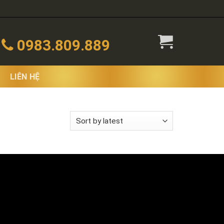
0983.809.889
LIÊN HỆ
 the single result