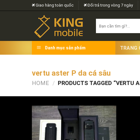
Skip
Giao hàng toàn quốc
Đổi trả trong vòng 7 ngày
to
content
Search
for:
TRANG 
Danh mục sản phẩm
vertu aster P da cá sâu
HOME
/
PRODUCTS TAGGED “VERTU AS
FILTER