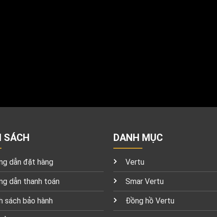
H SÁCH
DANH MỤC
g dẫn đặt hàng
Vertu
g dẫn thanh toán
Smar Vertu
h sách bảo hành
Đồng hồ Vertu