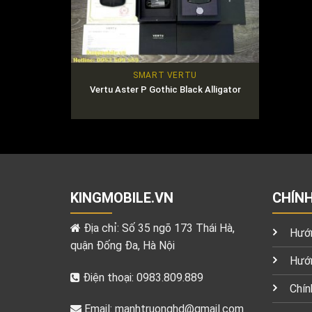
SMART VERTU
Vertu Aster P Gothic Black Alligator
KINGMOBILE.VN
CHÍN
Địa chỉ: Số 35 ngõ 173 Thái Hà,
Hướn
quận Đống Đa, Hà Nội
Hướn
Điện thoại: 0983.809.889
Chín
Email:
manhtruonghd@gmail.com