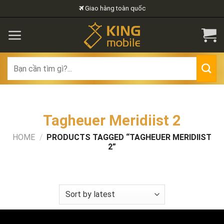
Skip
Giao hàng toàn quốc
to
content
Search
for:
Tagheuer Meridiist 2
HOME
/
PRODUCTS TAGGED “TAGHEUER MERIDIIST
2”
FILTER