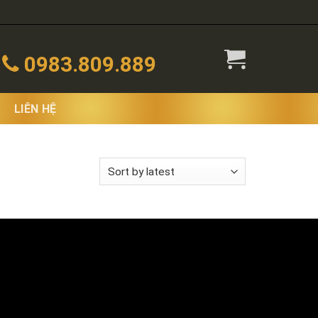
0983.809.889
LIÊN HỆ
 the single result