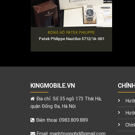
ĐỒNG HỒ PATEK PHILIPPE
Patek Philippe Nautilus 5712/1A-001
KINGMOBILE.VN
CHÍN
Địa chỉ: Số 35 ngõ 173 Thái Hà,
Hướn
quận Đống Đa, Hà Nội
Hướn
Điện thoại: 0983.809.889
Chín
Email:
manhtruonghd@gmail.com