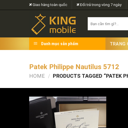
Skip
Giao hàng toàn quốc
Đổi trả trong vòng 7 ngày
to
content
Search
for:
TRANG 
Danh mục sản phẩm
Patek Philippe Nautilus 5712
HOME
/
PRODUCTS TAGGED “PATEK PH
FILTER