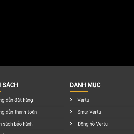
H SÁCH
DANH MỤC
g dẫn đặt hàng
Vertu
g dẫn thanh toán
Smar Vertu
h sách bảo hành
Đồng hồ Vertu