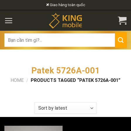
Skip
Giao hàng toàn quốc
to
content
Search
for:
Patek 5726A-001
HOME
/
PRODUCTS TAGGED “PATEK 5726A-001”
FILTER