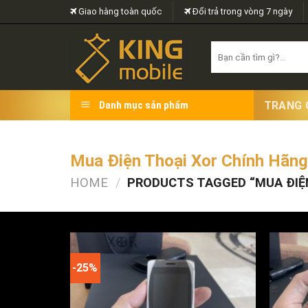
Skip
Giao hàng toàn quốc
Đổi trả trong vòng 7 ngày
to
content
Search
for:
TRANG 
Danh mục sản phẩm
Mua Điện Thoại Xor Chính Hãng
HOME
/
PRODUCTS TAGGED “MUA ĐIỆN
FILTER
-25%