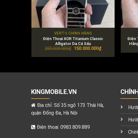
VERTU CHÍNH HÃNG
Điện Thoại XOR Titanium Classic
Điện 
Alligator Da Cá Sấu
Hãng
Original
Current
200.000.000
₫
150.000.000
₫
price
price
was:
is:
200.000.000₫.
150.000.000₫.
KINGMOBILE.VN
CHÍN
Địa chỉ: Số 35 ngõ 173 Thái Hà,
Hướn
quận Đống Đa, Hà Nội
Hướn
Điện thoại: 0983.809.889
Chín