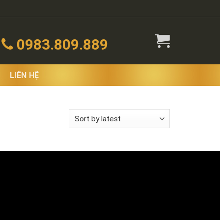
0983.809.889
LIÊN HỆ
wing all 2 results