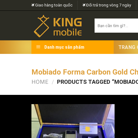
Skip
Giao hàng toàn quốc
Đổi trả trong vòng 7 ngày
to
content
Search
for:
TRANG 
Danh mục sản phẩm
Mobiado Forma Carbon Gold C
HOME
/
PRODUCTS TAGGED “MOBIADO
FILTER