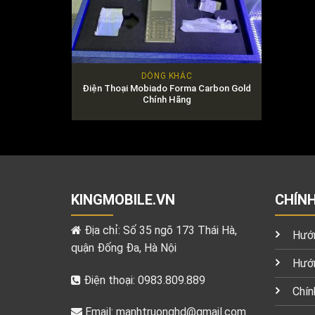
DÒNG KHÁC
Điện Thoại Mobiado Forma Carbon Gold
Chính Hãng
KINGMOBILE.VN
CHÍN
Địa chỉ: Số 35 ngõ 173 Thái Hà,
Hướn
quận Đống Đa, Hà Nội
Hướn
Điện thoại: 0983.809.889
Chín
Email:
manhtruonghd@gmail.com