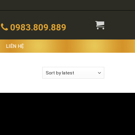
0983.809.889
LIÊN HỆ
 the single result