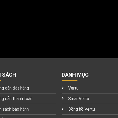
H SÁCH
DANH MỤC
g dẫn đặt hàng
Vertu
g dẫn thanh toán
Smar Vertu
h sách bảo hành
Đồng hồ Vertu