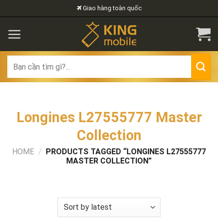
Skip
Giao hàng toàn quốc
to
content
Search
for:
Longines L27555777 Master
Collection
HOME
/
PRODUCTS TAGGED “LONGINES L27555777
MASTER COLLECTION”
FILTER