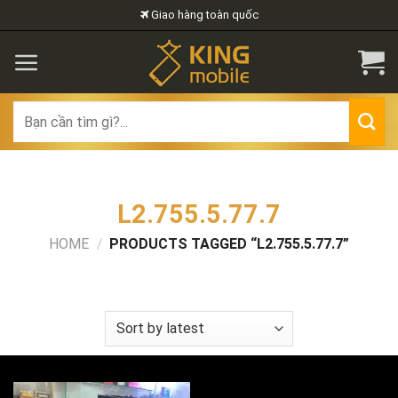
Skip
Giao hàng toàn quốc
to
content
Search
for:
L2.755.5.77.7
HOME
/
PRODUCTS TAGGED “L2.755.5.77.7”
FILTER