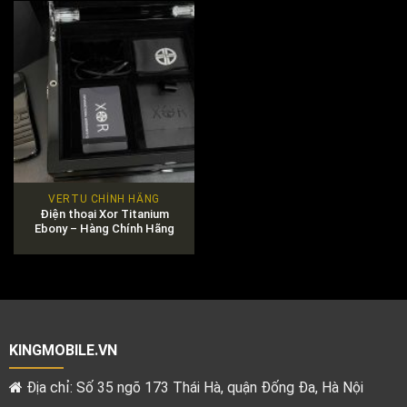
VERTU CHÍNH HÃNG
Điện thoại Xor Titanium
Ebony – Hàng Chính Hãng
100%
KINGMOBILE.VN
Địa chỉ: Số 35 ngõ 173 Thái Hà, quận Đống Đa, Hà Nội