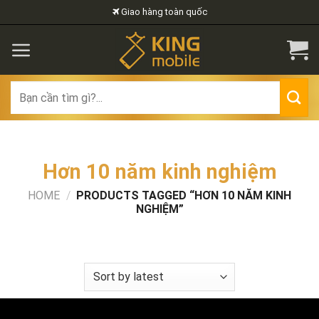
Skip
Giao hàng toàn quốc
to
content
Search
for:
Hơn 10 năm kinh nghiệm
HOME
/
PRODUCTS TAGGED “HƠN 10 NĂM KINH
NGHIỆM”
FILTER