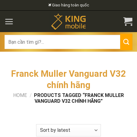
Skip
Giao hàng toàn quốc
to
content
Search
for:
Franck Muller Vanguard V32
chính hãng
HOME
/
PRODUCTS TAGGED “FRANCK MULLER
VANGUARD V32 CHÍNH HÃNG”
FILTER