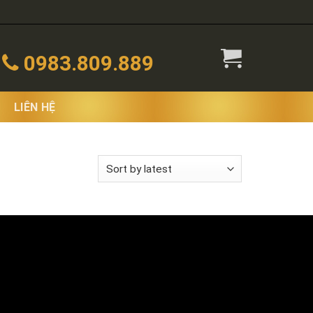
0983.809.889
LIÊN HỆ
 the single result