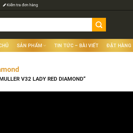
Kiểm tra đơn hàng
CHỦ
SẢN PHẨM
TIN TỨC – BÀI VIẾT
ĐẶT HÀNG
iamond
Showing
ULLER V32 LADY RED DIAMOND”