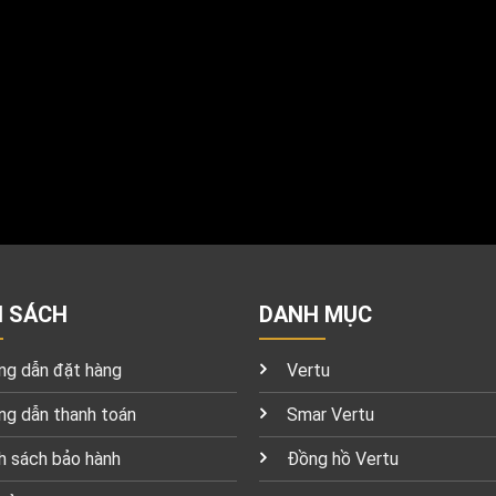
H SÁCH
DANH MỤC
g dẫn đặt hàng
Vertu
g dẫn thanh toán
Smar Vertu
h sách bảo hành
Đồng hồ Vertu