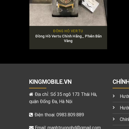
ĐỒNG HỒ VERTU
Đồng Hồ Vertu Chính Hãng_ Phiên Bản
Vàng
KINGMOBILE.VN
CHÍN
Địa chỉ: Số 35 ngõ 173 Thái Hà,
Hướn
quận Đống Đa, Hà Nội
Hướn
Điện thoại: 0983.809.889
Chín
Email:
manhtruonghd@gmail.com