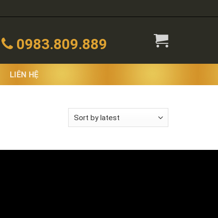
0983.809.889
LIÊN HỆ
 the single result