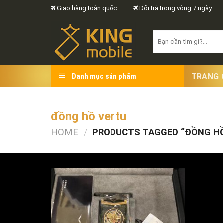
Skip
Giao hàng toàn quốc
Đổi trả trong vòng 7 ngày
to
content
Search
for:
TRANG 
Danh mục sản phẩm
đồng hồ vertu
HOME
/
PRODUCTS TAGGED “ĐỒNG HỒ
FILTER