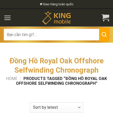
Skip
Giao hàng toàn quốc
to
content
Search
for:
Đồng Hồ Royal Oak Offshore
Selfwinding Chronograph
HOME
/
PRODUCTS TAGGED “ĐỒNG HỒ ROYAL OAK
OFFSHORE SELFWINDING CHRONOGRAPH”
FILTER