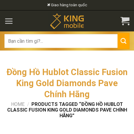
Skip
Giao hàng toàn quốc
to
content
Search
for:
Đồng Hồ Hublot Classic Fusion
King Gold Diamonds Pave
Chính Hãng
HOME
/
PRODUCTS TAGGED “ĐỒNG HỒ HUBLOT
CLASSIC FUSION KING GOLD DIAMONDS PAVE CHÍNH
HÃNG”
FILTER