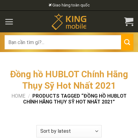
Skip
Giao hàng toàn quốc
to
content
Search
for:
Đồng hồ HUBLOT Chính Hãng
Thụy Sỹ Hot Nhất 2021
HOME
/
PRODUCTS TAGGED “ĐỒNG HỒ HUBLOT
CHÍNH HÃNG THỤY SỸ HOT NHẤT 2021”
FILTER