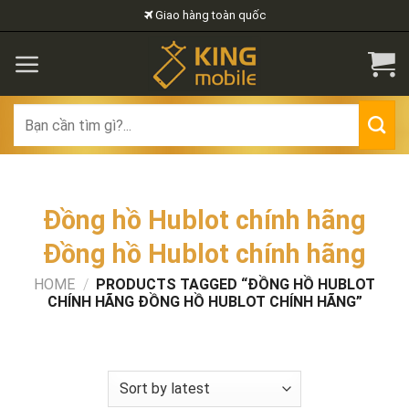
Skip
Giao hàng toàn quốc
to
content
Search
for:
Đồng hồ Hublot chính hãng
Đồng hồ Hublot chính hãng
HOME
/
PRODUCTS TAGGED “ĐỒNG HỒ HUBLOT
CHÍNH HÃNG ĐỒNG HỒ HUBLOT CHÍNH HÃNG”
FILTER