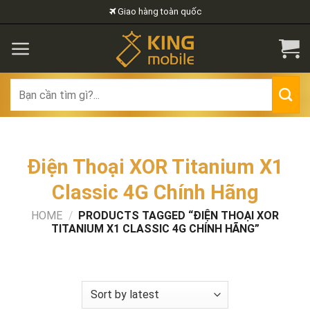
Skip
Giao hàng toàn quốc
to
content
Search
for:
Điện Thoại XOR Titanium X1
Classic 4G Chính Hãng
HOME
/
PRODUCTS TAGGED “ĐIỆN THOẠI XOR
TITANIUM X1 CLASSIC 4G CHÍNH HÃNG”
FILTER