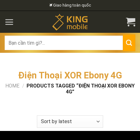
Skip
Giao hàng toàn quốc
to
content
Search
for:
Điện Thoại XOR Ebony 4G
HOME
/
PRODUCTS TAGGED “ĐIỆN THOẠI XOR EBONY
4G”
FILTER