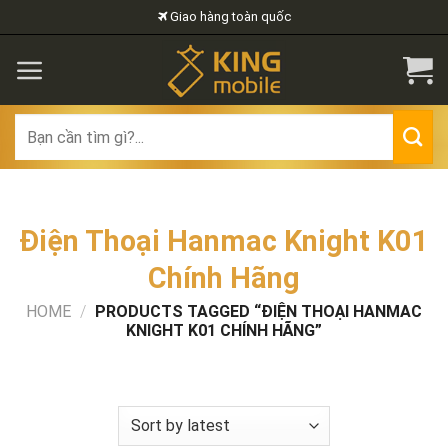
Skip
Giao hàng toàn quốc
to
content
Search
for:
Điện Thoại Hanmac Knight K01
Chính Hãng
HOME
/
PRODUCTS TAGGED “ĐIỆN THOẠI HANMAC
KNIGHT K01 CHÍNH HÃNG”
FILTER