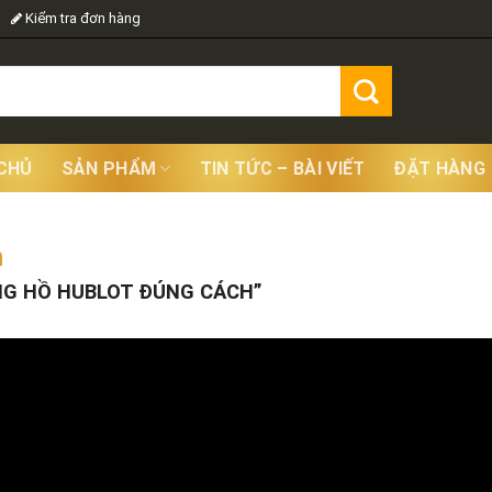
Kiểm tra đơn hàng
CHỦ
SẢN PHẨM
TIN TỨC – BÀI VIẾT
ĐẶT HÀNG
h
Showing
G HỒ HUBLOT ĐÚNG CÁCH”