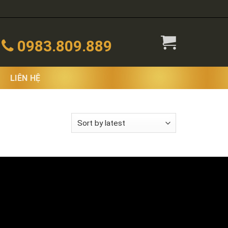
0983.809.889
LIÊN HỆ
 the single result