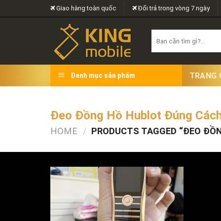
Skip
Giao hàng toàn quốc
Đổi trả trong vòng 7 ngày
to
content
Search
for:
TRANG 
Danh mục sản phẩm
Đeo Đồng Hồ Hublot Đúng Các
HOME
/
PRODUCTS TAGGED “ĐEO ĐỒN
FILTER