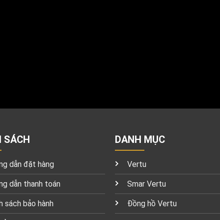
H SÁCH
DANH MỤC
g dẫn đặt hàng
Vertu
g dẫn thanh toán
Smar Vertu
h sách bảo hành
Đồng hồ Vertu