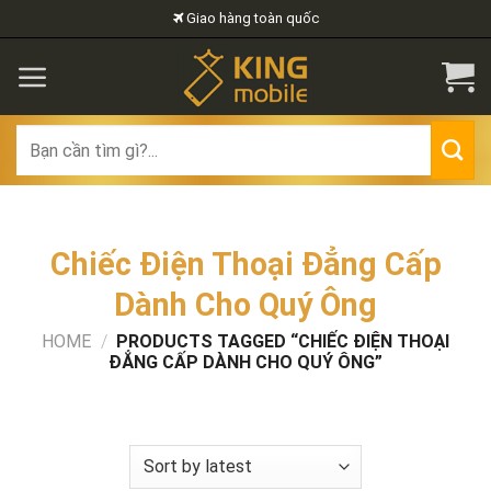
Skip
Giao hàng toàn quốc
to
content
Search
for:
Chiếc Điện Thoại Đẳng Cấp
Dành Cho Quý Ông
HOME
/
PRODUCTS TAGGED “CHIẾC ĐIỆN THOẠI
ĐẲNG CẤP DÀNH CHO QUÝ ÔNG”
FILTER