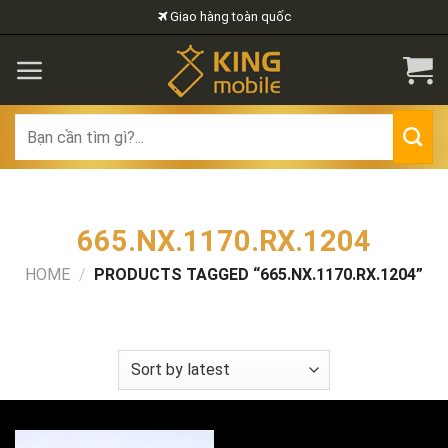
Skip
Giao hàng toàn quốc
to
content
Search
for:
665.NX.1170.RX.1204
HOME
/
PRODUCTS TAGGED “665.NX.1170.RX.1204”
FILTER