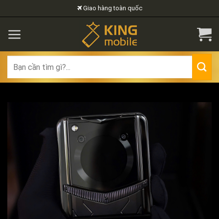
Skip
Giao hàng toàn quốc
to
content
Search
for: