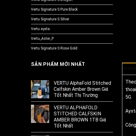
Vertu Signature S Pure Black
Vertu Signature S Silver
Vertu ayxta
Vertu_Aster_P
Vertu Signature S Rose Gold
SẢN PHẨM MỚI NHẤT
DESCR
Theo
VERTU AlphaFold Stitched
Calfskin Amber Brown Giá
thoạ
Tốt Nhất Thị Trường
5G.
VERTU ALPHAFOLD
Ayxt
STITCHED CALFSKIN
AMBER BROWN 1TB Giá
Công
Tốt Nhất