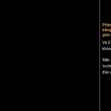
Phần
bằng
giác
Và ở
khôn
Mặc 
trườ
đáo 