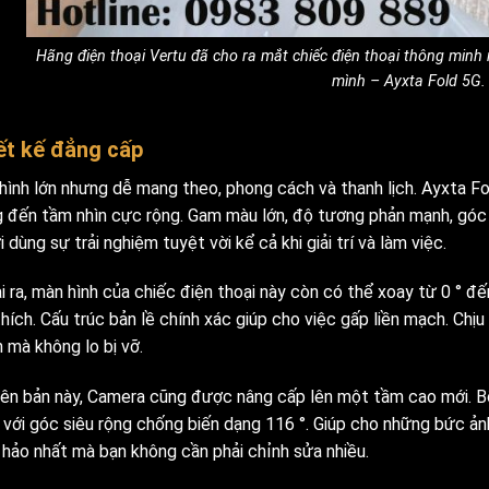
Hãng điện thoại Vertu đã cho ra mắt chiếc điện thoại thông min
mình – Ayxta Fold 5G.
ết kế đẳng cấp
hình lớn nhưng dễ mang theo, phong cách và thanh lịch. Ayxta Fo
 đến tầm nhìn cực rộng. Gam màu lớn, độ tương phản mạnh, góc 
 dùng sự trải nghiệm tuyệt vời kể cả khi giải trí và làm việc.
i ra, màn hình của chiếc điện thoại này còn có thể xoay từ 0 ° 
thích. Cấu trúc bản lề chính xác giúp cho việc gấp liền mạch. Ch
 mà không lo bị vỡ.
iên bản này, Camera cũng được nâng cấp lên một tầm cao mới. B
, với góc siêu rộng chống biến dạng 116 °. Giúp cho những bức ản
 hảo nhất mà bạn không cần phải chỉnh sửa nhiều.