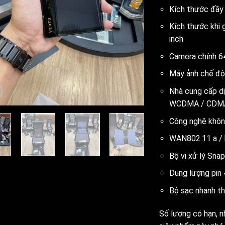
Kích thước đầy 
Kích thước khi 
inch
Camera chính 64
Máy ảnh chế độ
Nhà cung cấp d
WCDMA / CDM
Công nghệ khôn
WAN802.11 a / b
Bộ vi xử lý Sn
Dung lượng pi
Bộ sạc nhanh t
Số lượng có hạn, n