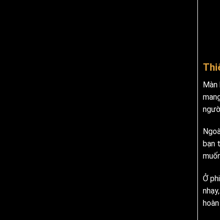
Thi
Màn 
mang
người
Ngoà
bạn 
muốn
Ở ph
nhạy
hoàn