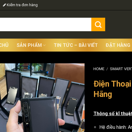
Kiểm tra đơn hàng
CHỦ
SẢN PHẨM
TIN TỨC – BÀI VIẾT
ĐẶT HÀNG
HOME
/
SMART VER
Điện Thoại
Hãng
Thông số kĩ thuật
Hệ điều hành:
A