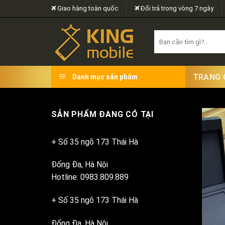
Skip
Giao hàng toàn quốc
Đổi trả trong vòng 7 ngày
to
content
Search
for:
TRANG 
Danh mục sản phẩm
SẢN PHẨM ĐANG CÓ TẠI
+ Số 35 ngõ 173 Thái Hà
Đống Đa, Hà Nội
Hotline: 0983.809.889
+ Số 35 ngõ 173 Thái Hà
Đống Đa, Hà Nội