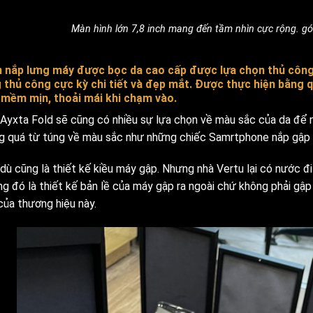
Màn hình lớn 7,8 inch mang đến tầm nhìn cực rộng. gó
 nắp lưng máy được bọc da cao cấp được lựa chọn thủ công
 thủ công cực kỳ chi tiết và đẹp mắt. Được thực hiện bằng 
 mềm mịn, thoải mái khi chạm vào.
 Ayxta Fold sẽ cũng có nhiều sự lựa chọn về màu sắc của da để n
g quá từ túng về màu sắc như những chiếc Samrtphone nắp gập kh
dù cũng là thiết kế kiều máy gập. Nhưng nhà Vertu lại có nước đi
ng đó là thiết kế bản lề của máy gập ra ngoài chứ không phải gập
của thương hiệu này.