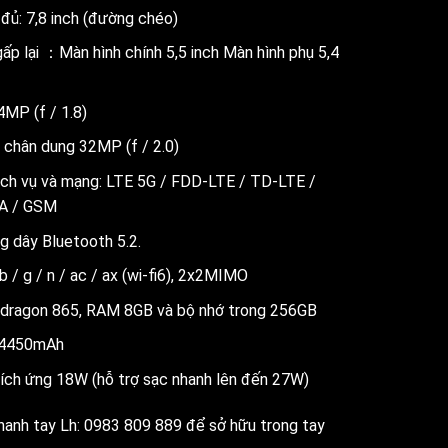
đủ: 7,8 inch (đường chéo)
gấp lại ：Màn hình chính 5,5 inch Màn hình phụ 5,4
MP (f / 1.8)
 chân dung 32MP (f / 2.0)
ịch vụ và mạng:
LTE 5G / FDD-LTE / TD-LTE /
A / GSM
g dây Bluetooth 5.2.
 / g / n / ac / ax (wi-fi6), 2x2MIMO
apdragon 865, RAM 8GB và bộ nhớ trong 256GB
n 4450mAh
hích ứng 18W
(hỗ trợ sạc nhanh lên đến 27W)
hanh tay Lh: 0983 809 889 để sở hữu trong tay