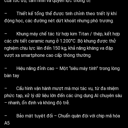
của tốc độ, tầm nhìn và quyền lực thống trị
– Thiết kế tổng thể được tinh chỉnh theo triết lý khí
động học, các đường nét dứt khoát nhưng phô trương.
– Khung máy chế tác từ hợp kim Titan / thép, kết hợp
các chi tiết ceramic nung ở 1.200°C .Bộ khung được thử
nghiệm chịu lực lên đến 150 kg, khả năng kháng va đập
vượt xa smartphone cao cấp thông thường.
– Hiệu năng đỉnh cao – Một “siêu máy tính” trong lòng
bàn tay
– Cấu hình vận hành mượt mà mọi tác vụ, từ đa nhiệm
phức tạp, xử lý dữ liệu lớn đến các ứng dụng AI chuyên sâu
– nhanh, ổn định và không độ trễ.
– Bảo mật tuyệt đối – Chuẩn quân đội với chip mã hóa
A5