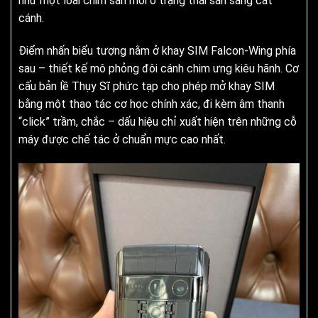
như một loài chim săn mồi ở trạng thái sẵn sàng cất
cánh.
Điểm nhấn biểu tượng nằm ở khay SIM Falcon-Wing phía
sau – thiết kế mô phỏng đôi cánh chim ưng kiêu hãnh. Cơ
cấu bản lề Thụy Sĩ phức tạp cho phép mở khay SIM
bằng một thao tác cơ học chính xác, đi kèm âm thanh
“click” trầm, chắc – dấu hiệu chỉ xuất hiện trên những cỗ
máy được chế tác ở chuẩn mực cao nhất.