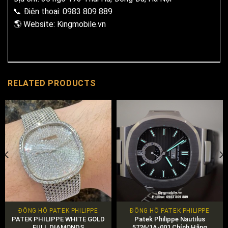
📞 Điện thoại: 0983 809 889
🌎 Website:
Kingmobile.vn
RELATED PRODUCTS
ĐỒNG HỒ PATEK PHILIPPE
ĐỒNG HỒ PATEK PHILIPPE
PATEK PHILIPPE WHITE GOLD
Patek Philippe Nautilus
FULL DIAMONDS
5726/1A-001 Chính Hãng