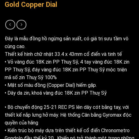
Gold Copper Dial
Đây là mẫu đồng hồ ngừng sản xuất, có giá trị sưu tầm vô
cùng cao.
Thiết kế hình chữ nhật 33.4 x 43mm cổ điển và tinh tế
• Vỏ vàng đúc 18K zin PP Thuỵ Sỹ, 4 tay vàng đúc 18K zin
PP Thuỵ Sỹ, đáy vàng đúc 18K zin PP Thuỵ Sỹ mộc triện
mã số zin Thuỵ Sỹ 100%
• Mặt số màu đồng (Copper Dial) hiếm gặp.
• Dây da zin, khoá vàng đúc 18K zin PP Thuỵ Sỹ
• Bộ chuyển động 25-21 REC PS lên dây cót bằng tay, với
thiết kế nắp lưng hở máy. Hệ thống Cân bằng Gyromax độc
quyền của hãng
• Kiến trúc bộ máy dựa trên thiết kế cổ điển Chronometro
Gondolo đầu thế kỷ 20 . Khiến nó trở thành một trong những