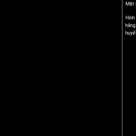
Mặt 
Hình
hãng
huyế