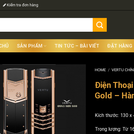
Kiểm tra đơn hàng
CHỦ
SẢN PHẨM
TIN TỨC – BÀI VIẾT
ĐẶT HÀNG
HOME
/
VERTU CHÍ
Điện Thoại
Gold – Hà
Kích thước: 130 x
Trọng lượng: Từ 1