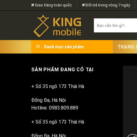
Skip
Giao hàng toàn quốc
Đổi trả trong vòng 7 ngày
to
content
Search
for:
TRANG 
Danh mục sản phẩm
SẢN PHẨM ĐANG CÓ TẠI
+ Số 35 ngõ 173 Thái Hà
Đống Đa, Hà Nội
Hotline: 0983.809.889
+ Số 35 ngõ 173 Thái Hà
Đống Đa, Hà Nội