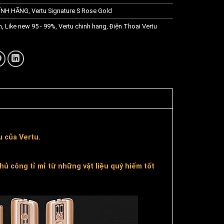
ÍNH HÃNG
,
Vertu Signature S Rose Gold
m
,
Like new 95 - 99%
,
Vertu chinh hang
,
Điện Thoại Vertu
u của Vertu.
ủ công tỉ mỉ từ những vật liệu quý hiếm tốt