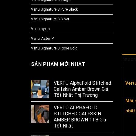
Vertu Signature S Pure Black
Vertu Signature S Silver
Vertu ayxta
Vertu_Aster_P
Vertu Signature S Rose Gold
DESCR
SẢN PHẨM MỚI NHẤT
VERTU AlphaFold Stitched
Vert
Calfskin Amber Brown Giá
Tốt Nhất Thị Trường
Mỗi 
VERTU ALPHAFOLD
nhất
STITCHED CALFSKIN
AMBER BROWN 1TB Giá
Tốt Nhất