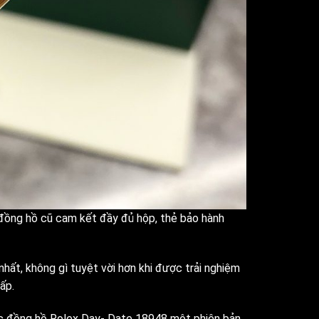
đồng hồ cũ cam kết đầy đủ hộp, thẻ bảo hành
nhất, không gì tuyệt vời hơn khi được trải nghiệm
ấp.
iếc đồng hồ Rolex Day- Date 18948 một phiên bản