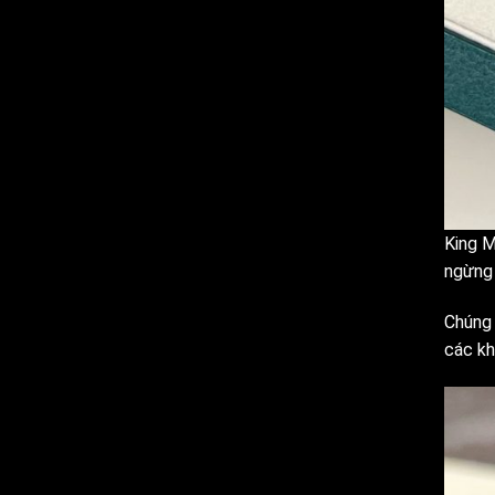
King M
ngừng 
Chúng 
các kh