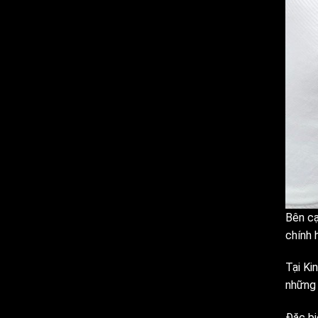
Bên cạ
chính 
Tại Ki
những 
Đặc bi