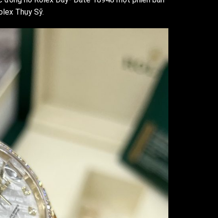
olex Thụy Sỹ.