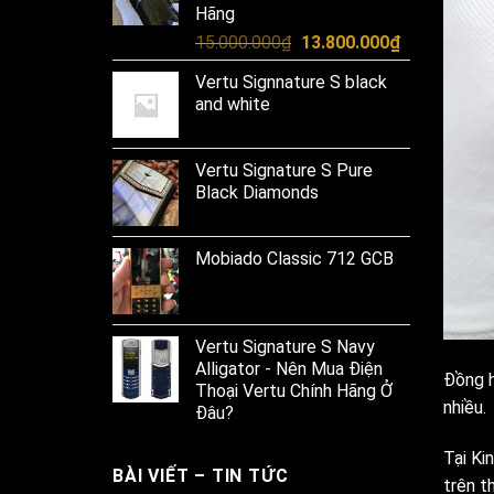
Hãng
Original
Current
15.000.000
₫
13.800.000
₫
price
price
Vertu Signnature S black
was:
is:
and white
15.000.000₫.
13.800.000₫
Vertu Signature S Pure
Black Diamonds
Mobiado Classic 712 GCB
Vertu Signature S Navy
Alligator - Nên Mua Điện
Đồng h
Thoại Vertu Chính Hãng Ở
nhiều.
Đâu?
Tại Ki
BÀI VIẾT – TIN TỨC
trên t