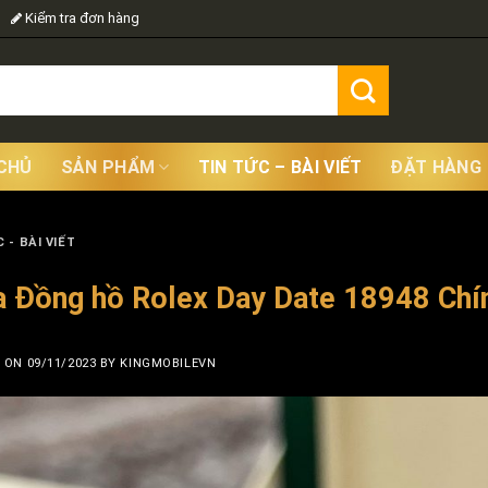
Kiểm tra đơn hàng
CHỦ
SẢN PHẨM
TIN TỨC – BÀI VIẾT
ĐẶT HÀNG
 - BÀI VIẾT
 Đồng hồ Rolex Day Date 18948 Chí
D ON
09/11/2023
BY
KINGMOBILEVN