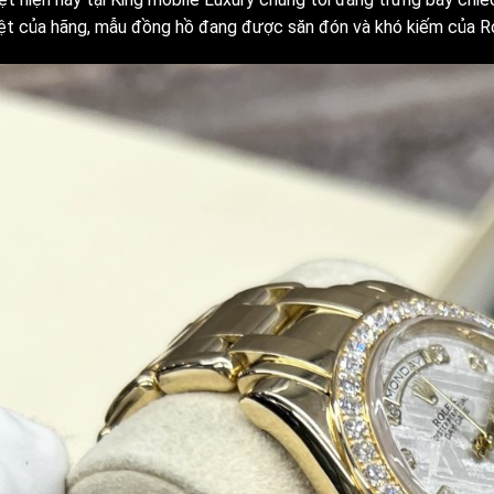
ệt của hãng, mẫu đồng hồ đang được săn đón và khó kiếm của R