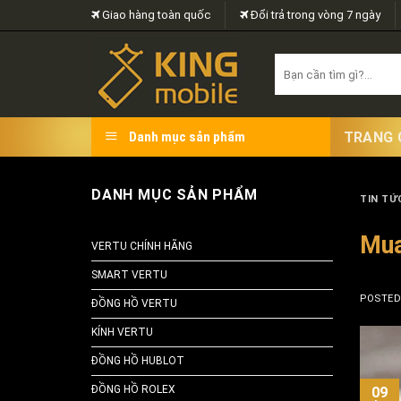
Skip
Giao hàng toàn quốc
Đổi trả trong vòng 7 ngày
to
content
Search
for:
TRANG 
Danh mục sản phẩm
DANH MỤC SẢN PHẨM
TIN TỨC
Mua
VERTU CHÍNH HÃNG
SMART VERTU
POSTE
ĐỒNG HỒ VERTU
KÍNH VERTU
ĐỒNG HỒ HUBLOT
ĐỒNG HỒ ROLEX
09