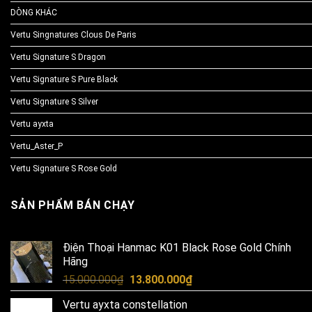
DÒNG KHÁC
Vertu Singnatures Clous De Paris
Vertu Signature S Dragon
Vertu Signature S Pure Black
Vertu Signature S Silver
Vertu ayxta
Vertu_Aster_P
Vertu Signature S Rose Gold
SẢN PHẨM BÁN CHẠY
Điện Thoại Hanmac K01 Black Rose Gold Chính
Hãng
Original
Current
15.000.000
₫
13.800.000
₫
price
price
Vertu ayxta constellation
was:
is: