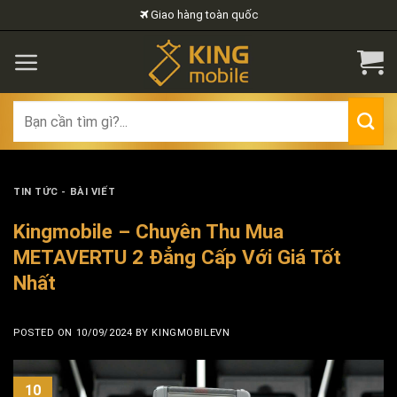
Skip
Giao hàng toàn quốc
to
content
Search
for:
TIN TỨC - BÀI VIẾT
Kingmobile – Chuyên Thu Mua
METAVERTU 2 Đẳng Cấp Với Giá Tốt
Nhất
POSTED ON
10/09/2024
BY
KINGMOBILEVN
10