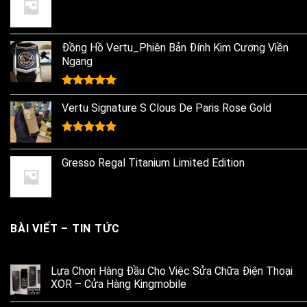
15.000.000₫.
13.800.000₫.
Đồng Hồ Vertu_Phiên Bản Đính Kim Cương Viền
Ngang
Rated
5.00
out of 5
Vertu Signature S Clous De Paris Rose Gold
Rated
5.00
out of 5
Gresso Regal Titanium Limited Edition
BÀI VIẾT – TIN TỨC
Lựa Chọn Hàng Đầu Cho Việc Sửa Chữa Điện Thoại
XOR – Cửa Hàng Kingmobile