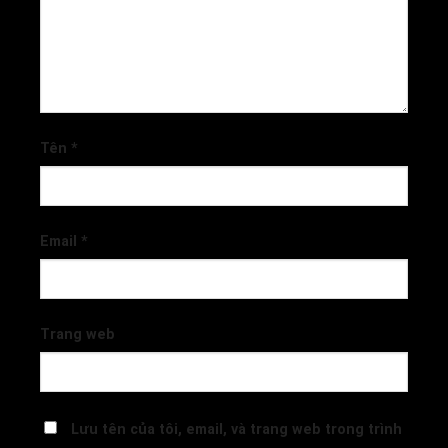
Tên
*
Email
*
Trang web
Lưu tên của tôi, email, và trang web trong trình