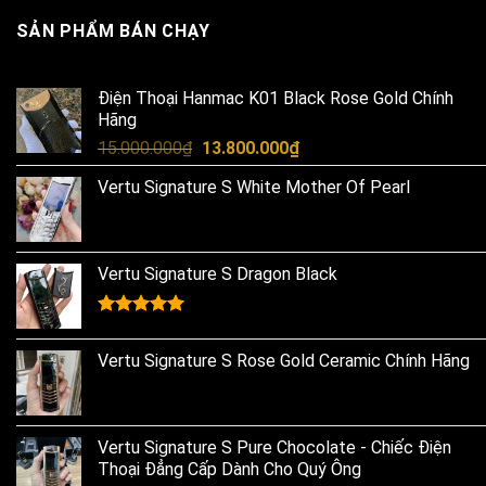
SẢN PHẨM BÁN CHẠY
Điện Thoại Hanmac K01 Black Rose Gold Chính
Hãng
Original
Current
15.000.000
₫
13.800.000
₫
price
price
Vertu Signature S White Mother Of Pearl
was:
is:
15.000.000₫.
13.800.000₫.
Vertu Signature S Dragon Black
Rated
5.00
out of 5
Vertu Signature S Rose Gold Ceramic Chính Hãng
Vertu Signature S Pure Chocolate - Chiếc Điện
Thoại Đẳng Cấp Dành Cho Quý Ông