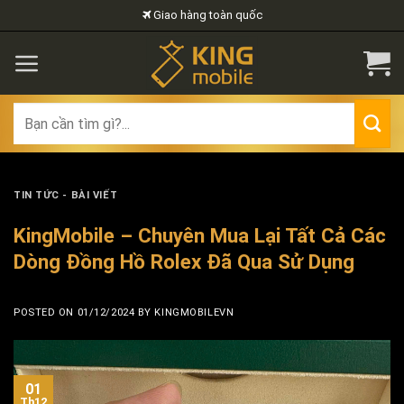
Skip
Giao hàng toàn quốc
to
content
Search
for:
TIN TỨC - BÀI VIẾT
KingMobile – Chuyên Mua Lại Tất Cả Các
Dòng Đồng Hồ Rolex Đã Qua Sử Dụng
POSTED ON
01/12/2024
BY
KINGMOBILEVN
01
Th12