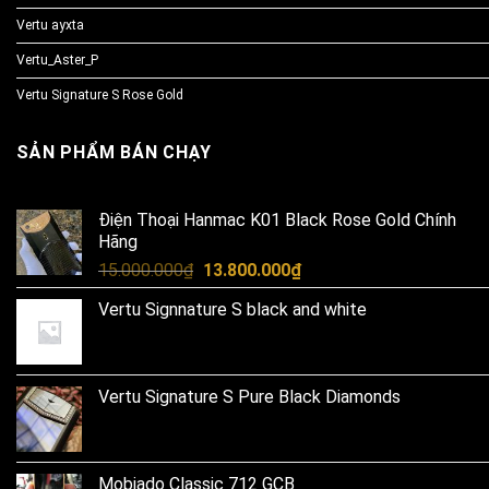
Vertu ayxta
Vertu_Aster_P
Vertu Signature S Rose Gold
SẢN PHẨM BÁN CHẠY
Điện Thoại Hanmac K01 Black Rose Gold Chính
Hãng
Original
Current
15.000.000
₫
13.800.000
₫
price
price
Vertu Signnature S black and white
was:
is:
15.000.000₫.
13.800.000₫.
Vertu Signature S Pure Black Diamonds
Mobiado Classic 712 GCB