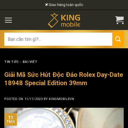
Skip
Giao hàng toàn quốc
to
content
Search
for:
TIN TỨC - BÀI VIẾT
Giải Mã Sức Hút Độc Đáo Rolex Day-Date
18948 Special Edition 39mm
POSTED ON
11/11/2023
BY
KINGMOBILEVN
11
Th11