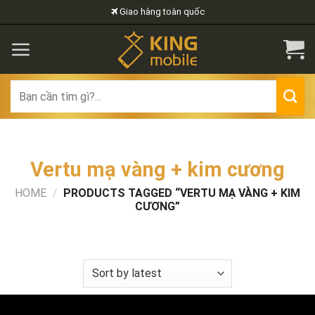
Skip
Giao hàng toàn quốc
to
content
Search
for:
Vertu mạ vàng + kim cương
HOME
/
PRODUCTS TAGGED “VERTU MẠ VÀNG + KIM
CƯƠNG”
FILTER