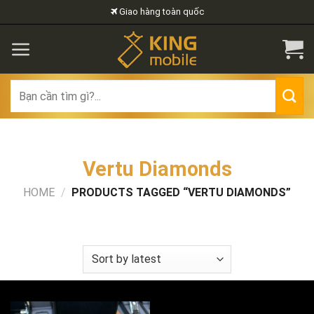
Skip
Giao hàng toàn quốc
to
content
Search
for:
Vertu Diamonds
HOME
/
PRODUCTS TAGGED “VERTU DIAMONDS”
FILTER