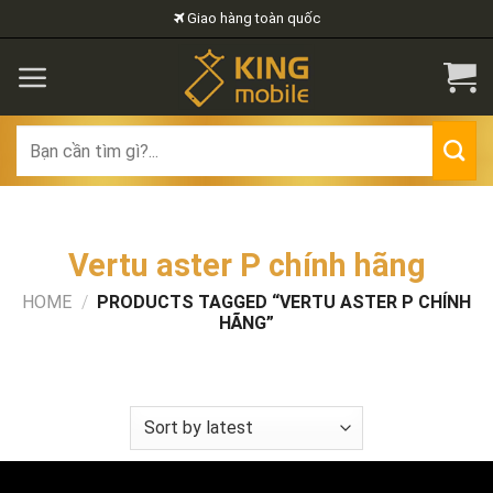
Skip
Giao hàng toàn quốc
to
content
Search
for:
Vertu aster P chính hãng
HOME
/
PRODUCTS TAGGED “VERTU ASTER P CHÍNH
HÃNG”
FILTER