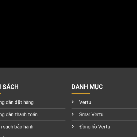
H SÁCH
DANH MỤC
g dẫn đặt hàng
Vertu
g dẫn thanh toán
Smar Vertu
h sách bảo hành
Đồng hồ Vertu