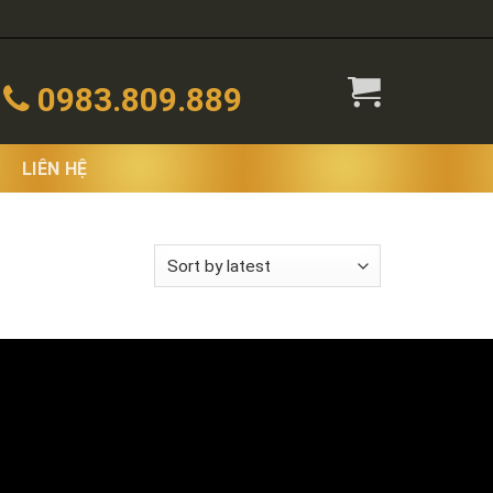
0983.809.889
LIÊN HỆ
 the single result