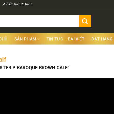
Kiểm tra đơn hàng
CHỦ
SẢN PHẨM
TIN TỨC – BÀI VIẾT
ĐẶT HÀNG
alf
Showing
STER P BAROQUE BROWN CALF”