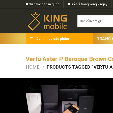
Skip
Giao hàng toàn quốc
Đổi trả trong vòng 7 ngày
to
content
Search
for:
TRANG 
Danh mục sản phẩm
Vertu Aster P Baroque Brown C
HOME
/
PRODUCTS TAGGED “VERTU A
FILTER