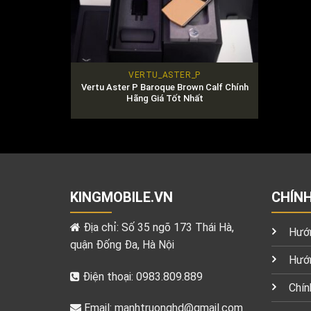
VERTU_ASTER_P
Vertu Aster P Baroque Brown Calf Chính
Hãng Giá Tốt Nhất
KINGMOBILE.VN
CHÍN
Địa chỉ: Số 35 ngõ 173 Thái Hà,
Hướn
quận Đống Đa, Hà Nội
Hướn
Điện thoại: 0983.809.889
Chín
Email:
manhtruonghd@gmail.com