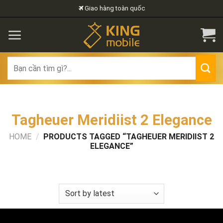
Skip
Giao hàng toàn quốc
to
content
Search
for:
Tagheuer Meridiist 2 Elegance
HOME
/
PRODUCTS TAGGED “TAGHEUER MERIDIIST 2
ELEGANCE”
FILTER