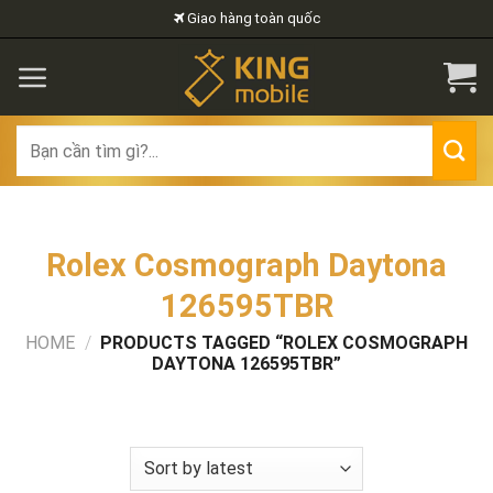
Skip
Giao hàng toàn quốc
to
content
Search
for:
Rolex Cosmograph Daytona
126595TBR
HOME
/
PRODUCTS TAGGED “ROLEX COSMOGRAPH
DAYTONA 126595TBR”
FILTER